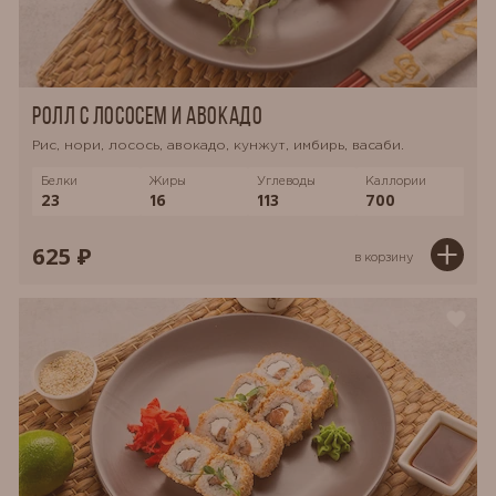
Ролл с лососем и авокадо
Рис, нори, лосось, авокадо, кунжут, имбирь, васаби.
Белки
Жиры
Углеводы
Каллории
23
16
113
700
625 ₽
в корзину