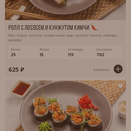
Ролл с лососем и кунжутом Кимчи
Рис, нори, лосось, сливочный сыр, кунжут кимчи, имбирь,
васаби
Белки
Жиры
Углеводы
Каллории
25
15
113
702
625 ₽
в корзину