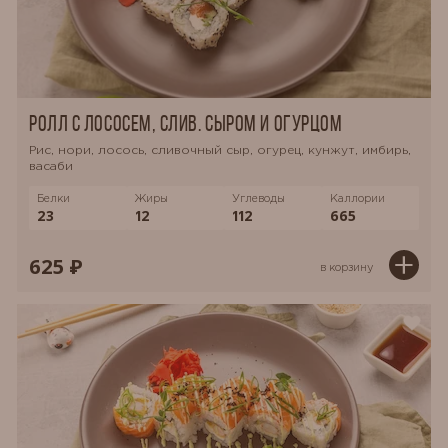
Ролл с лососем, слив. сыром и огурцом
Рис, нори, лосось, сливочный сыр, огурец, кунжут, имбирь,
васаби
Белки
Жиры
Углеводы
Каллории
23
12
112
665
625 ₽
в корзину