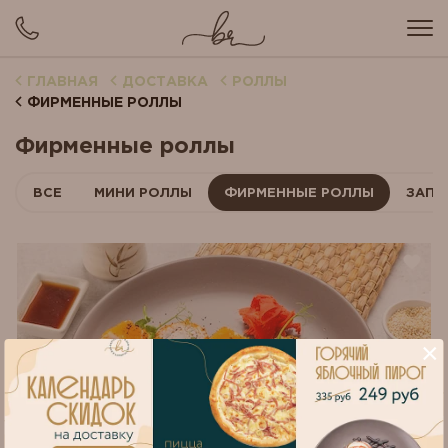
ГЛАВНАЯ
ДОСТАВКА
РОЛЛЫ
ФИРМЕННЫЕ РОЛЛЫ
Фирменные роллы
ВСЕ
МИНИ РОЛЛЫ
ФИРМЕННЫЕ РОЛЛЫ
ЗАПЕ
×