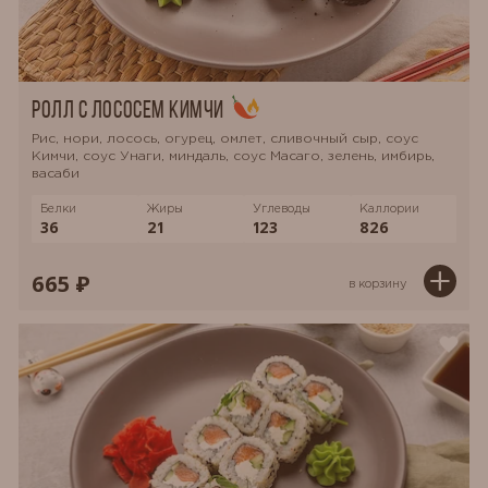
Ролл с лососем Кимчи
Рис, нори, лосось, огурец, омлет, сливочный сыр, соус
Кимчи, соус Унаги, миндаль, соус Масаго, зелень, имбирь,
васаби
Белки
Жиры
Углеводы
Каллории
36
21
123
826
665 ₽
в корзину