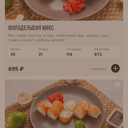
Филадельфия Микс
Рис, нори, лосось, угорь, сливочный сыр, огурец, соус
Унаги, кунжут, имбирь, васаби
Белки
Жиры
Углеводы
Каллории
30
31
114
872
695 ₽
в корзину