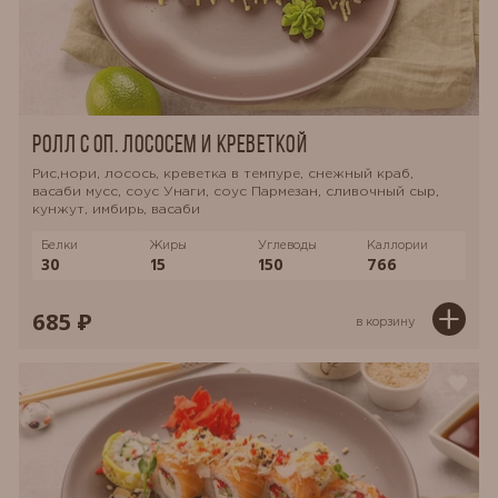
Ролл с оп. лососем и креветкой
Рис,нори, лосось, креветка в темпуре, снежный краб,
васаби мусс, соус Унаги, соус Пармезан, сливочный сыр,
кунжут, имбирь, васаби
Белки
Жиры
Углеводы
Каллории
30
15
150
766
685 ₽
в корзину