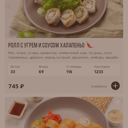
Ролл с угрем и соусом Халапеньо
Рис, нори, угорь, креветка, сливочный сыр, огурец, соус
Халапеньо, дайкон, перец острый, фриллис, имбирь, васаби
Белки
Жиры
Углеводы
Каллории
33
69
116
1233
745 ₽
в корзину