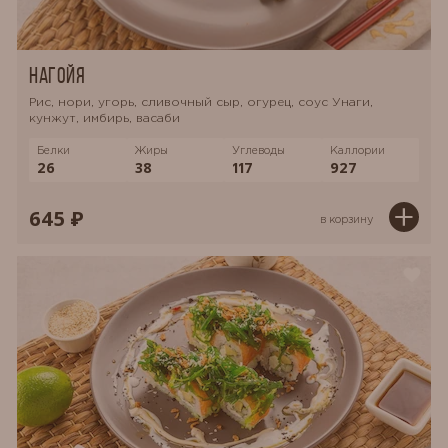
Нагойя
Рис, нори, угорь, сливочный сыр, огурец, соус Унаги,
кунжут, имбирь, васаби
Белки
Жиры
Углеводы
Каллории
26
38
117
927
645 ₽
в корзину