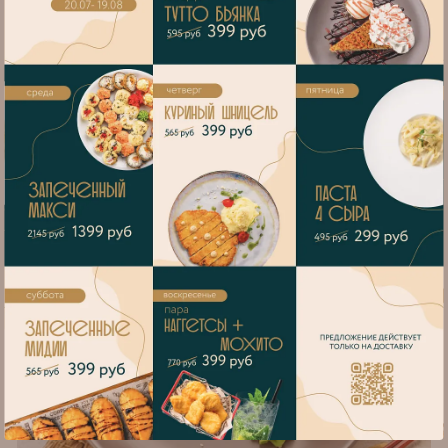
Калифорния
Рис, нори, снежный краб, икра Масаго, огурец, соус Масаго,
имбирь, васаби
Белки
Жиры
Углеводы
Каллории
23
8
118
650
445 ₽
в корзину