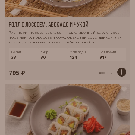
Ролл с лососем, авокадо и чукой
Рис, нори, лосось, авокадо, чука, сливочный сыр, огурец,
пюре манго, кокосовый соус, ореховый соус, дайкон, лук
криспи, кокосовая стружка, имбирь, васаби
Белки
Жиры
Углеводы
Каллории
33
30
124
917
795 ₽
в корзину