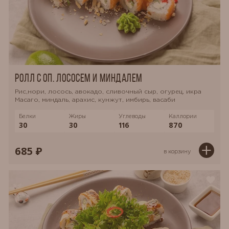
Ролл с оп. лососем и миндалем
Рис,нори, лосось, авокадо, сливочный сыр, огурец, икра
Масаго, миндаль, арахис, кунжут, имбирь, васаби
Белки
Жиры
Углеводы
Каллории
30
30
116
870
685 ₽
в корзину