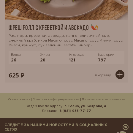
Фреш ролл с креветкой и авокадо
Рис, нори, креветки, авокадо, манго, сливочный сыр,
снежный краб, икра Масаго, соус Масаго, соус Кимчи, соус
Унаги, кунжут, лук зеленый, васаби, имбирь
Белки
Жиры
Углеводы
Каллории
26
20
121
797
625 ₽
в корзину
Оставить отзыв
|
Политика конфиденциальности
|
Пользовательское соглашение
Ждем вас по адресу:
г. Тосно, ул. Боярова, 4
Доставка:
8 (981) 933-77-77
СЛЕДИТЕ ЗА НАШИМИ НОВОСТЯМИ В СОЦИАЛЬНЫХ
СЕТЯХ