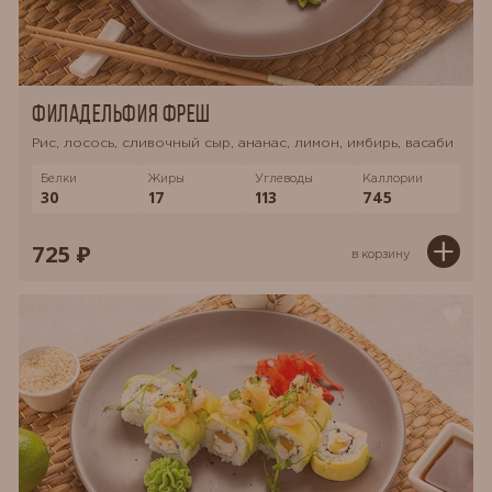
Филадельфия Фреш
Рис, лосось, сливочный сыр, ананас, лимон, имбирь, васаби
Белки
Жиры
Углеводы
Каллории
30
17
113
745
725 ₽
в корзину